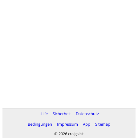
Hilfe
Sicherheit
Datenschutz
Bedingungen
Impressum
App
Sitemap
© 2026 craigslist