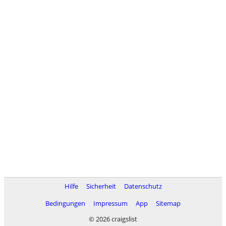
Hilfe
Sicherheit
Datenschutz
Bedingungen
Impressum
App
Sitemap
© 2026 craigslist