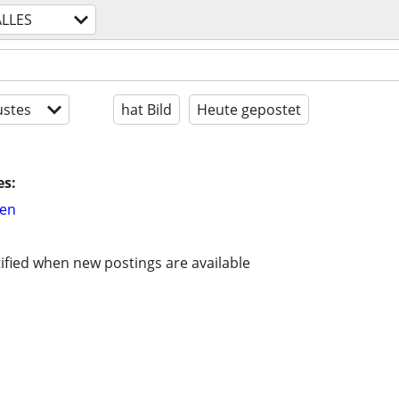
ALLES
stes
hat Bild
Heute gepostet
es:
hen
ified when new postings are available