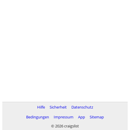
Hilfe
Sicherheit
Datenschutz
Bedingungen
Impressum
App
Sitemap
© 2026 craigslist